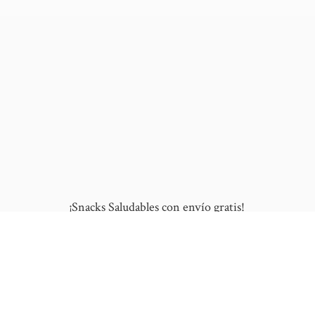
¡Snacks Saludables con envío gratis!
10% de DESCUENTO en tu primera compra
al ingresar este cupón: "NUEVO"