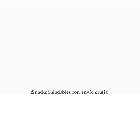
¡Snacks Saludables con envío gratis!
10% de DESCUENTO en tu primera compra
al ingresar este cupón: "NUEVO"