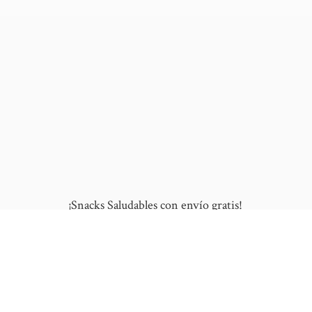
¡Snacks Saludables con envío gratis!
10% de DESCUENTO en tu primera compra
al ingresar este cupón: "NUEVO"