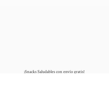
¡Snacks Saludables con envío gratis!
10% de DESCUENTO en tu primera compra
al ingresar este cupón: "NUEVO"