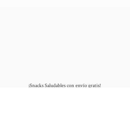
¡Snacks Saludables con envío gratis!
10% de DESCUENTO en tu primera compra
al ingresar este cupón: "NUEVO"