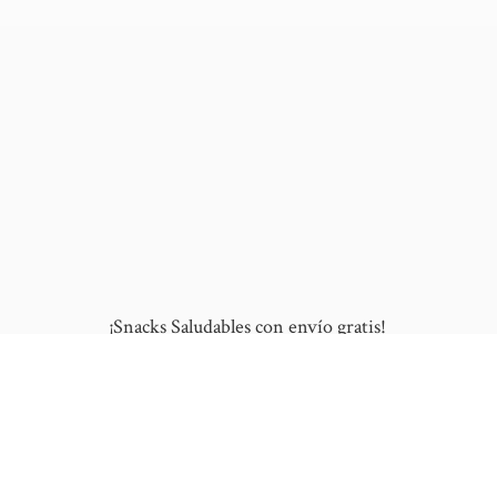
¡Snacks Saludables con envío gratis!
10% de DESCUENTO en tu primera compra
al ingresar este cupón: "NUEVO"